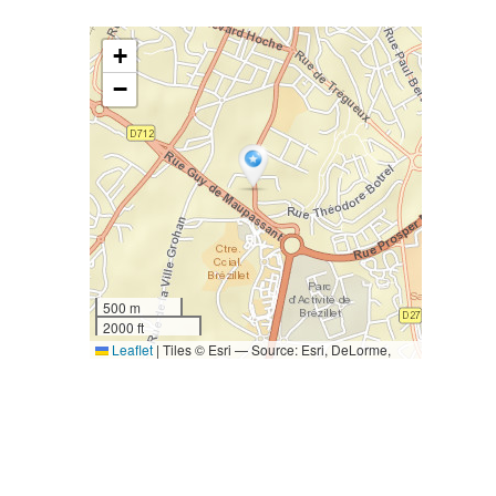
+
−
500 m
2000 ft
Leaflet
|
Tiles © Esri — Source: Esri, DeLorme,
NAVTEQ, USGS, Intermap, iPC, NRCAN, Esri Japan,
METI, Esri China (Hong Kong), Esri (Thailand),
TomTom, 2012