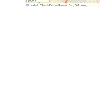
2000 ft
Leaflet
|
Tiles © Esri — Source: Esri, DeLorme,
NAVTEQ, USGS, Intermap, iPC, NRCAN, Esri Japan,
METI, Esri China (Hong Kong), Esri (Thailand), TomTom,
2012