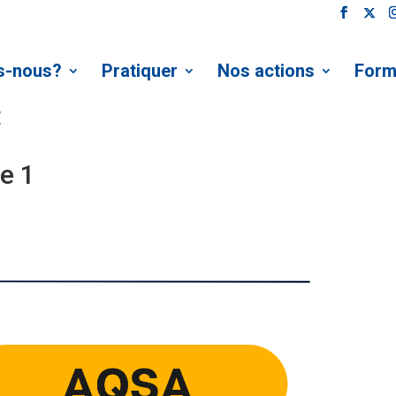
s-nous?
Pratiquer
Nos actions
Form
E
e 1