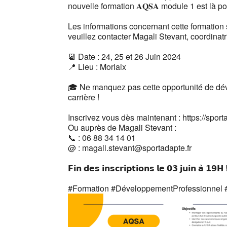
nouvelle formation 𝐀𝐐𝐒𝐀 module 1 est là po
Les informations concernant cette formation 
veuillez contacter Magali Stevant, coordinat
📆 Date : 24, 25 et 26 Juin 2024
📍 Lieu : Morlaix
🎓 Ne manquez pas cette opportunité de dé
carrière !
Inscrivez vous dès maintenant : https://spor
Ou auprès de Magali Stevant :
📞 : 06 88 34 14 01
@ : magali.stevant@sportadapte.fr
𝗙𝗶𝗻 𝗱𝗲𝘀 𝗶𝗻𝘀𝗰𝗿𝗶𝗽𝘁𝗶𝗼𝗻𝘀 𝗹𝗲 𝟬𝟯 𝗷𝘂𝗶𝗻 𝗮̀ 𝟭𝟵𝗛
#Formation
#DéveloppementProfessionnel