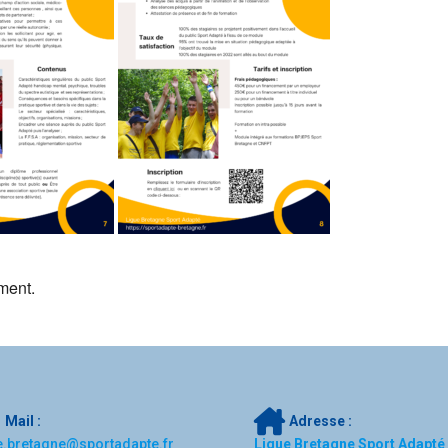
ment.
Mail :
Adresse :
e.bretagne@sportadapte.fr
Ligue Bretagne Sport Adapté