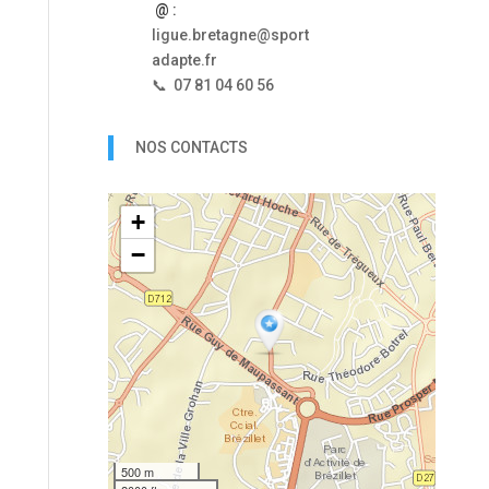
@ :
ligue.bretagne@sport
adapte.fr
📞 07 81 04 60 56
NOS CONTACTS
+
−
500 m