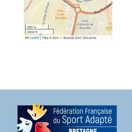
500 m
2000 ft
Leaflet
|
Tiles © Esri — Source: Esri, DeLorme,
NAVTEQ, USGS, Intermap, iPC, NRCAN, Esri Japan,
METI, Esri China (Hong Kong), Esri (Thailand), TomTom,
2012